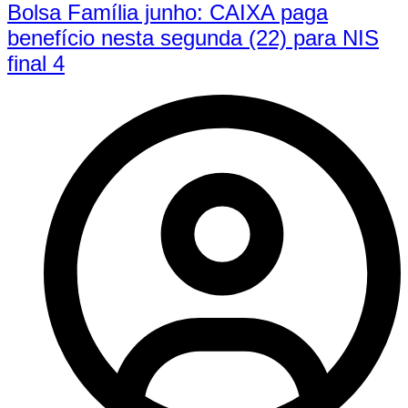
Bolsa Família junho: CAIXA paga
benefício nesta segunda (22) para NIS
final 4