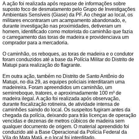
A ação foi realizada após repasse de informações sobre
suposto foco de desmatamento pelo Grupo de Investigações
Ambientais Sensíveis (Giase) da PF. Ao chegar ao local, os
militares encontraram um acampamento abandonado, e,
durante investigação nas proximidades, detiveram um
homem, identificado como motorista do caminhão que fazia
o carregamento das toras de madeira e providenciava um
comprador para a mercadoria.
O caminhão, os reboques, as toras de madeira e o condutor
foram conduzidos até a base da Polícia Militar do Distrito de
Matupi para realização do flagrante.
Em outra ação, também no Distrito de Santo Antônio do
Matupi, no dia 29, as equipes policiais interditaram uma
madeireira. Foram apreendidos um caminhão, um
semirreboque, tratores, e aproximadamente 100 m³ de
madeira ilegal. A ação foi realizada após observação,
durante fiscalização rotineira, de atividade intensa de
caminhões saindo do local. Os suspeitos fugiram antes da
chegada da polícia, deixando para trás licenças de operação
vencidas e dezenas de metros cúbicos de madeira sem
qualquer documento de origem. O material apreendido foi
conduzido até a Base Operacional da Polícia Federal da
Vila do Mata Matá, e o local foi interditado.