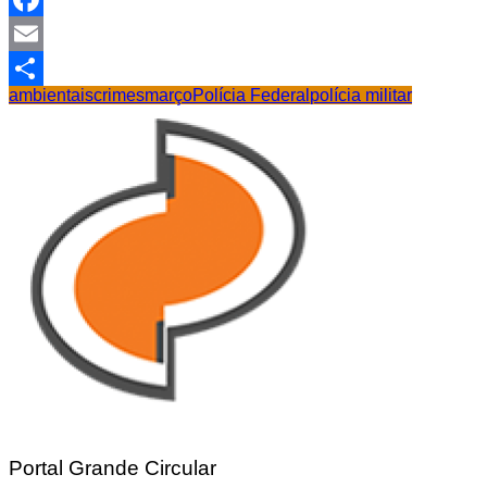
Facebook
Email
ambientais
crimes
março
Polícia Federal
polícia militar
Share
Portal Grande Circular