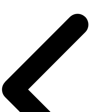
Navegação
de
Post