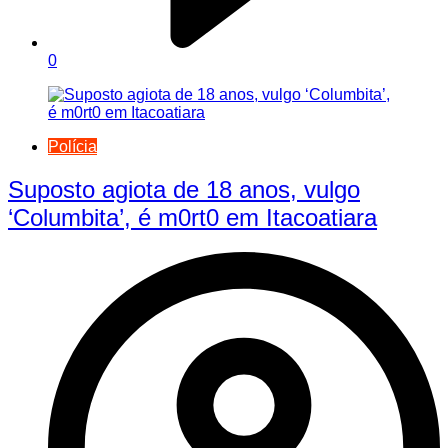
0
Polícia
Suposto agiota de 18 anos, vulgo
‘Columbita’, é m0rt0 em Itacoatiara