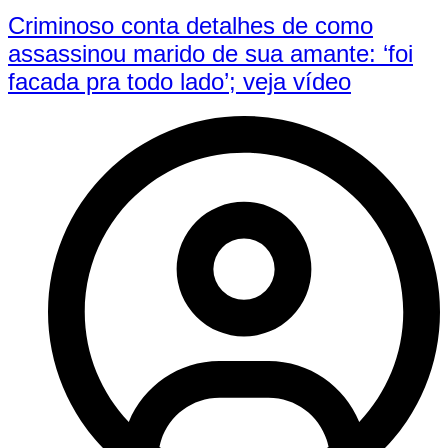
Criminoso conta detalhes de como
assassinou marido de sua amante: ‘foi
facada pra todo lado’; veja vídeo