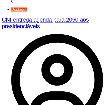
0
Destaque
CNI entrega agenda para 2050 aos
presidenciáveis