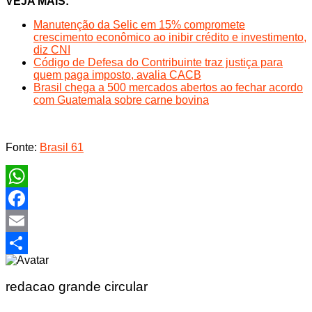
VEJA MAIS:
Manutenção da Selic em 15% compromete
crescimento econômico ao inibir crédito e investimento,
diz CNI
Código de Defesa do Contribuinte traz justiça para
quem paga imposto, avalia CACB
Brasil chega a 500 mercados abertos ao fechar acordo
com Guatemala sobre carne bovina
Fonte:
Brasil 61
WhatsApp
Facebook
Email
Share
redacao grande circular