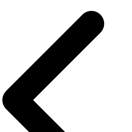
Navegação
de
Post