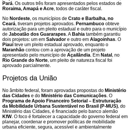
Pará
. Os outros três foram apresentados pelos estados de
Roraima, Amapá e Acre
, todos de caráter fiscal.
No
Nordeste
, os municípios de
Crato e Barbalha, no
Ceará
, tiveram projetos aprovados.
Pernambuco
obteve
autorização para um pleito estadual e outro para o município
de
Jaboatão dos Guararapes
. A
Bahia
também garantiu
dois projetos: um em
Salvador
e outro em
Alagoinhas
. O
Piauí
teve um pleito estadual aprovado, enquanto o
Maranhão
contou com a aprovação de um projeto
apresentado pelo município de
Açailândia
. Em
Natal
, no
Rio Grande do Norte
, um pleito de natureza fiscal foi
aprovado parcialmente.
Projetos da União
No âmbito federal, foram aprovadas propostas do
Ministério
das Cidades
e do
Ministério das Comunicações
. O
Programa de Apoio Financeiro Setorial – Estruturação
da Mobilidade Urbana Sustentável no Brasil (P-MUS)
, do
Ministério das Cidades, é financiado pelo banco alemão
KfW
. O foco é fortalecer a capacidade do governo federal em
planejar, coordenar e promover políticas de mobilidade
urbana eficiente, segura, acessível e ambientalmente