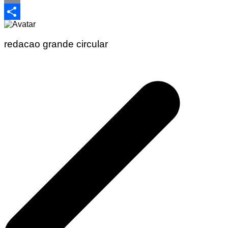
Email
Share
redacao grande circular
Navegação
de
Post