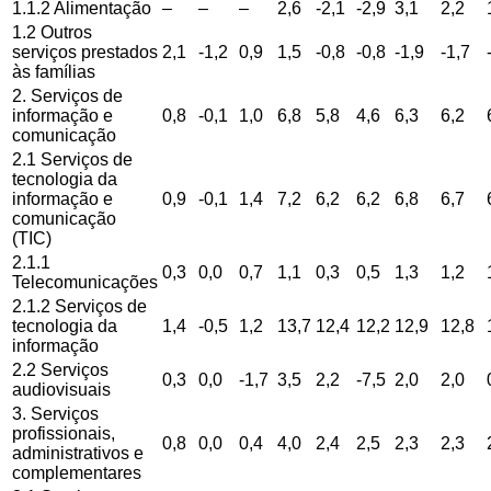
1.1.2 Alimentação
–
–
–
2,6
-2,1
-2,9
3,1
2,2
1.2 Outros
serviços prestados
2,1
-1,2
0,9
1,5
-0,8
-0,8
-1,9
-1,7
às famílias
2. Serviços de
informação e
0,8
-0,1
1,0
6,8
5,8
4,6
6,3
6,2
comunicação
2.1 Serviços de
tecnologia da
informação e
0,9
-0,1
1,4
7,2
6,2
6,2
6,8
6,7
comunicação
(TIC)
2.1.1
0,3
0,0
0,7
1,1
0,3
0,5
1,3
1,2
Telecomunicações
2.1.2 Serviços de
tecnologia da
1,4
-0,5
1,2
13,7
12,4
12,2
12,9
12,8
informação
2.2 Serviços
0,3
0,0
-1,7
3,5
2,2
-7,5
2,0
2,0
audiovisuais
3. Serviços
profissionais,
0,8
0,0
0,4
4,0
2,4
2,5
2,3
2,3
administrativos e
complementares