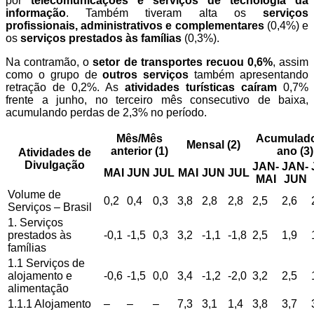
por
telecomunicações e serviços de tecnologia da
informação
. Também tiveram alta os
serviços
profissionais, administrativos e complementares
(0,4%) e
os
serviços prestados às famílias
(0,3%).
Na contramão, o
setor de transportes recuou 0,6%
, assim
como o grupo de
outros serviços
também apresentando
retração de 0,2%. As
atividades turísticas caíram
0,7%
frente a junho, no terceiro mês consecutivo de baixa,
acumulando perdas de 2,3% no período.
Mês/Mês
Acumulad
Mensal (2)
anterior (1)
ano (3)
Atividades de
Divulgação
JAN-
JAN-
MAI
JUN
JUL
MAI
JUN
JUL
MAI
JUN
Volume de
0,2
0,4
0,3
3,8
2,8
2,8
2,5
2,6
Serviços – Brasil
1. Serviços
prestados às
-0,1
-1,5
0,3
3,2
-1,1
-1,8
2,5
1,9
famílias
1.1 Serviços de
alojamento e
-0,6
-1,5
0,0
3,4
-1,2
-2,0
3,2
2,5
alimentação
1.1.1 Alojamento
–
–
–
7,3
3,1
1,4
3,8
3,7