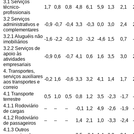
3.1 Serviços
técnico-
1,7
0,8
0,8
4,8
6,1
5,9
1,3
2,1
profissionais
3.2 Serviços
administrativos e
-0,9
-0,7
-0,4
3,3
-0,3
0,0
3,0
2,4
complementares
3.2.1 Aluguéis não
-1,6
-2,2
-0,2
1,0
-3,2
-4,6
1,5
0,7
imobiliários
3.2.2 Serviços de
apoio às
-0,9
0,6
-0,7
4,1
0,6
1,6
3,5
3,0
atividades
empresariais
4. Transportes,
serviços auxiliares
-0,2
1,6
-0,6
3,3
3,2
4,1
1,4
1,7
aos transportes e
correio
4.1 Transporte
0,5
1,0
0,5
0,8
1,2
3,5
-2,3
-1,7
terrestre
4.1.1 Rodoviário
–
–
–
-0,1
1,2
4,9
-2,6
-1,9
de cargas
4.1.2 Rodoviário
–
–
–
1,4
2,1
1,0
-3,3
-2,4
de passageiros
4.1.3 Outros