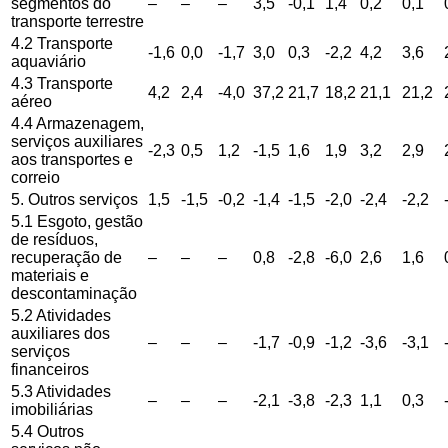
segmentos do
–
–
–
3,5
-0,1
1,4
0,2
0,1
transporte terrestre
4.2 Transporte
-1,6
0,0
-1,7
3,0
0,3
-2,2
4,2
3,6
aquaviário
4.3 Transporte
4,2
2,4
-4,0
37,2
21,7
18,2
21,1
21,2
aéreo
4.4 Armazenagem,
serviços auxiliares
-2,3
0,5
1,2
-1,5
1,6
1,9
3,2
2,9
aos transportes e
correio
5. Outros serviços
1,5
-1,5
-0,2
-1,4
-1,5
-2,0
-2,4
-2,2
5.1 Esgoto, gestão
de resíduos,
recuperação de
–
–
–
0,8
-2,8
-6,0
2,6
1,6
materiais e
descontaminação
5.2 Atividades
auxiliares dos
–
–
–
-1,7
-0,9
-1,2
-3,6
-3,1
serviços
financeiros
5.3 Atividades
–
–
–
-2,1
-3,8
-2,3
1,1
0,3
imobiliárias
5.4 Outros