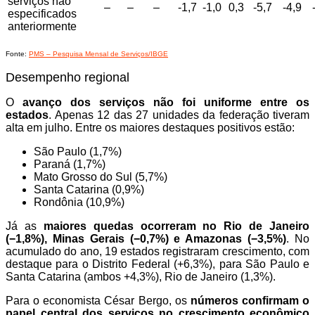
serviços não
–
–
–
-1,7
-1,0
0,3
-5,7
-4,9
especificados
anteriormente
Fonte:
PMS – Pesquisa Mensal de Serviços/IBGE
Desempenho regional
O
avanço dos serviços não foi uniforme entre os
estados
. Apenas 12 das 27 unidades da federação tiveram
alta em julho. Entre os maiores destaques positivos estão:
São Paulo (1,7%)
Paraná (1,7%)
Mato Grosso do Sul (5,7%)
Santa Catarina (0,9%)
Rondônia (10,9%)
Já as
maiores quedas ocorreram no Rio de Janeiro
(−1,8%), Minas Gerais (−0,7%) e Amazonas (−3,5%)
. No
acumulado do ano, 19 estados registraram crescimento, com
destaque para o Distrito Federal (+6,3%), para São Paulo e
Santa Catarina (ambos +4,3%), Rio de Janeiro (1,3%).
Para o economista César Bergo, os
números confirmam o
papel central dos serviços no crescimento econômico