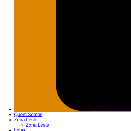
Quem Somos
Zona Leste
Zona Leste
Lojas