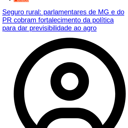
Seguro rural: parlamentares de MG e do
PR cobram fortalecimento da política
para dar previsibilidade ao agro