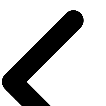
Navegação
de
Post