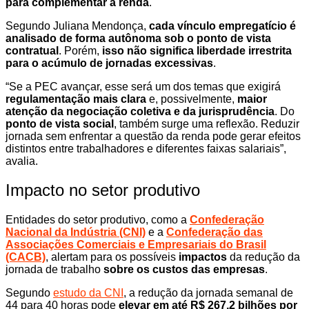
para complementar a renda
.
Segundo Juliana Mendonça,
cada vínculo empregatício é
analisado de forma autônoma sob o ponto de vista
contratual
. Porém,
isso não significa liberdade irrestrita
para o acúmulo de jornadas excessivas
.
“Se a PEC avançar, esse será um dos temas que exigirá
regulamentação mais clara
e, possivelmente,
maior
atenção da negociação coletiva e da jurisprudência
. Do
ponto de vista social
, também surge uma reflexão. Reduzir
jornada sem enfrentar a questão da renda pode gerar efeitos
distintos entre trabalhadores e diferentes faixas salariais”,
avalia.
Impacto no setor produtivo
Entidades do setor produtivo, como a
Confederação
Nacional da Indústria (CNI)
e a
Confederação das
Associações Comerciais e Empresariais do Brasil
(CACB)
, alertam para os possíveis
impactos
da redução da
jornada de trabalho
sobre os custos das empresas
.
Segundo
estudo da CNI
, a redução da jornada semanal de
44 para 40 horas pode
elevar em até R$ 267,2 bilhões por