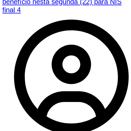
benefício nesta segunda (22) para NIS
final 4