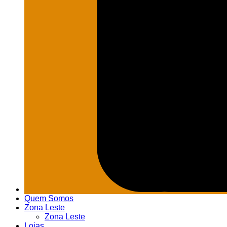
Quem Somos
Zona Leste
Zona Leste
Lojas