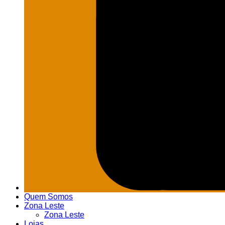
Quem Somos
Zona Leste
Zona Leste
Lojas