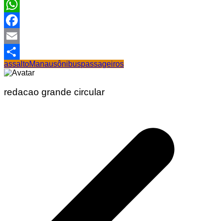
WhatsApp
Facebook
Email
assalto
Manaus
ônibus
passageiros
Share
redacao grande circular
Navegação
de
Post