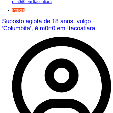
Polícia
Suposto agiota de 18 anos, vulgo
‘Columbita’, é m0rt0 em Itacoatiara