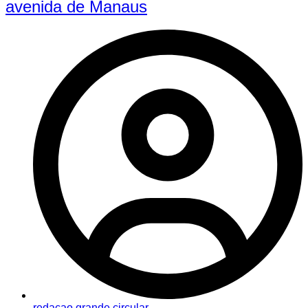
avenida de Manaus
redacao grande circular