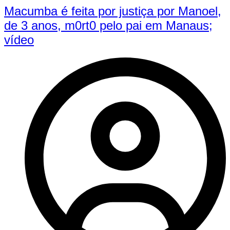
Macumba é feita por justiça por Manoel,
de 3 anos, m0rt0 pelo pai em Manaus;
vídeo