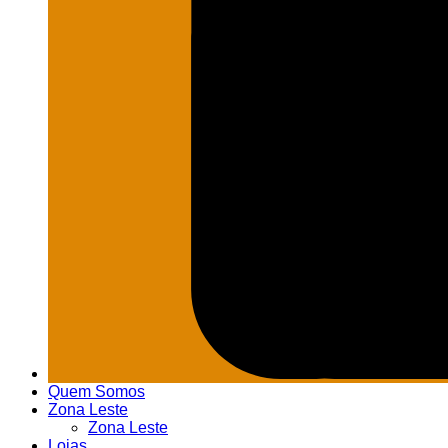
Quem Somos
Zona Leste
Zona Leste
Lojas