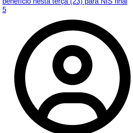
benefício nesta terça (23) para NIS final
5