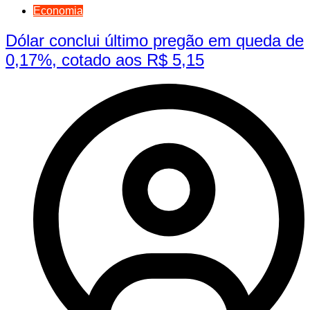
Economia
Dólar conclui último pregão em queda de
0,17%, cotado aos R$ 5,15