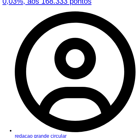
0,03%, aos 168.333 pontos
redacao grande circular