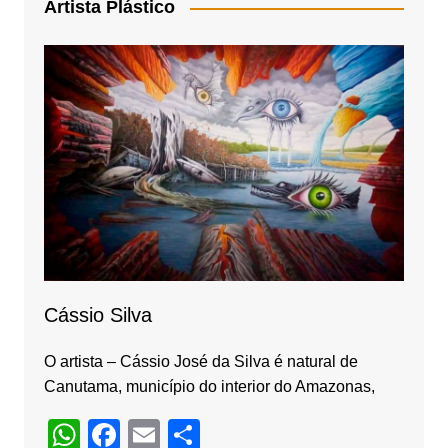
e
gr
Artista Plástico
b
a
o
m
o
k
Cássio Silva
O artista – Cássio José da Silva é natural de
Canutama, município do interior do Amazonas,
W
F
E
S