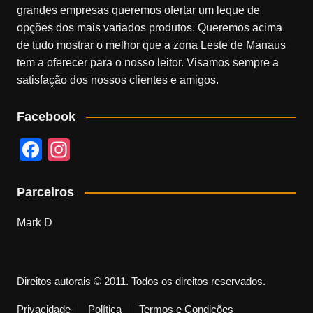
grandes empresas queremos ofertar um leque de
opções dos mais variados produtos. Queremos acima
de tudo mostrar o melhor que a zona Leste de Manaus
tem a oferecer para o nosso leitor. Visamos sempre a
satisfação dos nossos clientes e amigos.
Facebook
F
In
a
st
c
a
Parceiros
e
gr
Mark D
b
a
o
m
o
Direitos autorais © 2011. Todos os direitos reservados.
k
Privacidade
Política
Termos e Condições