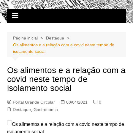
Ir
Portal Grande Circular
A zona Leste se encontra aqui!
para
o
conteúdo
Página inicial
Destaque
Os alimentos e a relação com a covid neste tempo de
isolamento social
Os alimentos e a relação com a
covid neste tempo de
isolamento social
Portal Grande Circular
08/04/2021
0
Destaque
,
Gastronomia