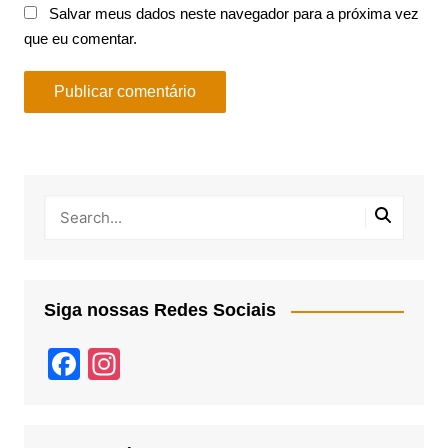
Salvar meus dados neste navegador para a próxima vez
que eu comentar.
Siga nossas Redes Sociais
F
In
a
st
c
a