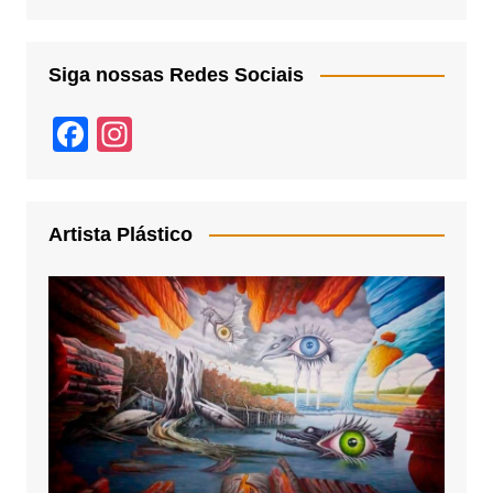
Siga nossas Redes Sociais
F
In
a
st
c
a
e
gr
Artista Plástico
b
a
o
m
o
k