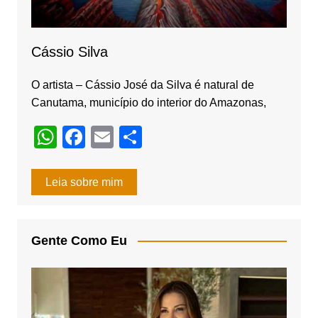
Cássio Silva
O artista – Cássio José da Silva é natural de
Canutama, município do interior do Amazonas,
W
F
E
S
h
a
m
h
at
c
ail
ar
Leia sobre mim
s
e
e
A
b
Gente Como Eu
p
o
p
o
k