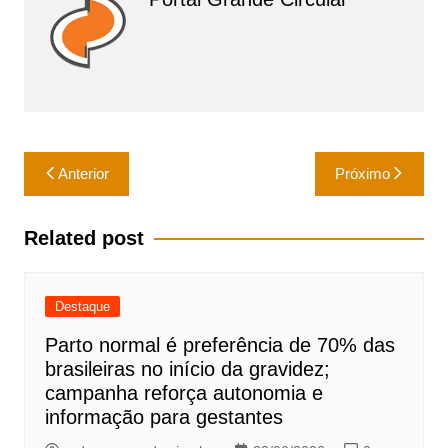
k
Navegação
Anterior
Próximo
de
Post
Related post
Destaque
Parto normal é preferência de 70% das
brasileiras no início da gravidez;
campanha reforça autonomia e
informação para gestantes