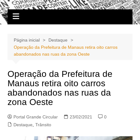
Ir
Portal Grande Circular
A zona Leste se encontra aqui!
para
o
conteúdo
Página inicial
Destaque
Operação da Prefeitura de Manaus retira oito carros
abandonados nas ruas da zona Oeste
Operação da Prefeitura de
Manaus retira oito carros
abandonados nas ruas da
zona Oeste
Portal Grande Circular
23/02/2021
0
Destaque
,
Trânsito