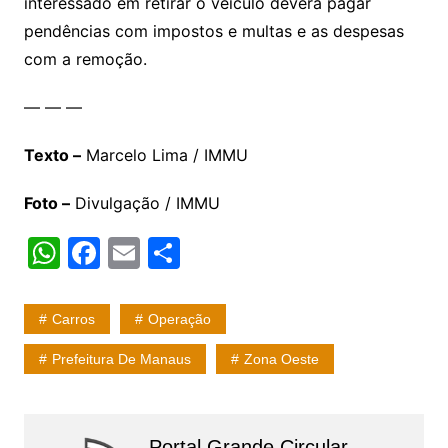
interessado em retirar o veículo deverá pagar
pendências com impostos e multas e as despesas
com a remoção.
— — —
Texto –
Marcelo Lima / IMMU
Foto –
Divulgação / IMMU
W
F
E
S
h
a
m
h
at
c
ai
ar
Carros
Operação
s
e
l
e
Prefeitura De Manaus
Zona Oeste
A
b
p
o
p
o
Portal Grande Circular