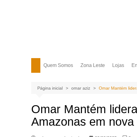
Ir
para
o
conteúdo
Portal Grande Circular
A zona Leste se encontra aqui!
Quem Somos
Zona Leste
Lojas
En
Zona Leste
Página inicial
omar aziz
Omar Mantém lider
Omar Mantém lidera
Amazonas em nova 