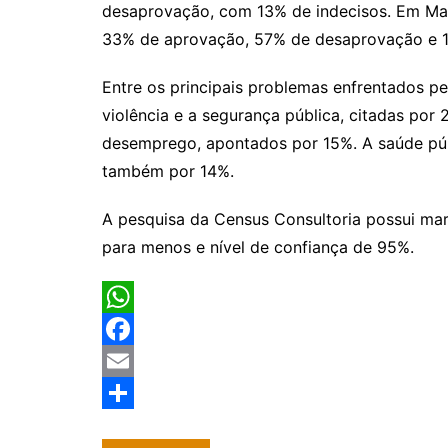
desaprovação, com 13% de indecisos. Em Man
33% de aprovação, 57% de desaprovação e 1
Entre os principais problemas enfrentados p
violência e a segurança pública, citadas por 
desemprego, apontados por 15%. A saúde públ
também por 14%.
A pesquisa da Census Consultoria possui mar
para menos e nível de confiança de 95%.
W
h
F
a
a
E
t
c
m
S