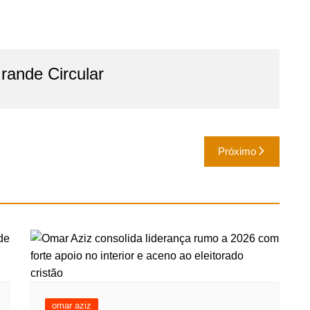
ande Circular
Próximo
omar aziz