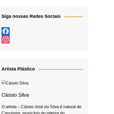
Siga nossas Redes Sociais
F
a
I
c
n
e
s
Artista Plástico
b
t
o
a
o
g
Cássio Silva
k
r
a
O artista – Cássio José da Silva é natural de
m
Canutama, município do interior do