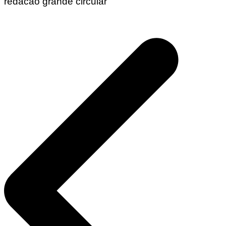
redacao grande circular
Navegação
de
Post