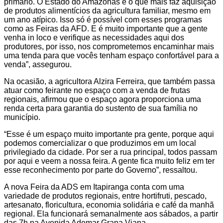
primário. O Estado do Amazonas é o que mais faz aquisição
de produtos alimentícios da agricultura familiar, mesmo em
um ano atípico. Isso só é possível com esses programas
como as Feiras da AFD. E é muito importante que a gente
venha in loco e verifique as necessidades aqui dos
produtores, por isso, nos comprometemos encaminhar mais
uma tenda para que vocês tenham espaço confortável para a
venda”, assegurou.
Na ocasião, a agricultora Alzira Ferreira, que também passa
atuar como feirante no espaço com a venda de frutas
regionais, afirmou que o espaço agora proporciona uma
renda certa para garantia do sustento de sua família no
município.
“Esse é um espaço muito importante pra gente, porque aqui
podemos comercializar o que produzimos em um local
privilegiado da cidade. Por ser a rua principal, todos passam
por aqui e veem a nossa feira. A gente fica muito feliz em ter
esse reconhecimento por parte do Governo”, ressaltou.
A nova Feira da ADS em Itapiranga conta com uma
variedade de produtos regionais, entre hortifruti, pescado,
artesanato, floricultura, economia solidária e café da manhã
regional. Ela funcionará semanalmente aos sábados, a partir
das 7h na Avenida Ademar Grana Viana.