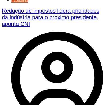
Economia
Redução de impostos lidera prioridades
da indústria para o próximo presidente,
aponta CNI