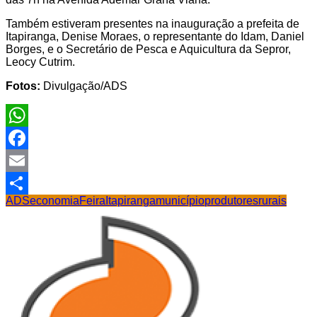
Também estiveram presentes na inauguração a prefeita de
Itapiranga, Denise Moraes, o representante do Idam, Daniel
Borges, e o Secretário de Pesca e Aquicultura da Sepror,
Leocy Cutrim.
Fotos:
Divulgação/ADS
WhatsApp
Facebook
Email
ADS
economia
Feira
Itapiranga
município
produtores
rurais
Share