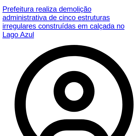
Prefeitura realiza demolição
administrativa de cinco estruturas
irregulares construídas em calçada no
Lago Azul