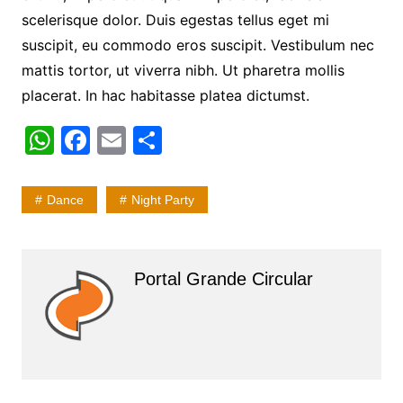
scelerisque dolor. Duis egestas tellus eget mi
suscipit, eu commodo eros suscipit. Vestibulum nec
mattis tortor, ut viverra nibh. Ut pharetra mollis
placerat. In hac habitasse platea dictumst.
W
F
E
S
h
a
m
h
at
c
ai
ar
Dance
Night Party
s
e
l
e
A
b
p
o
Portal Grande Circular
p
o
k