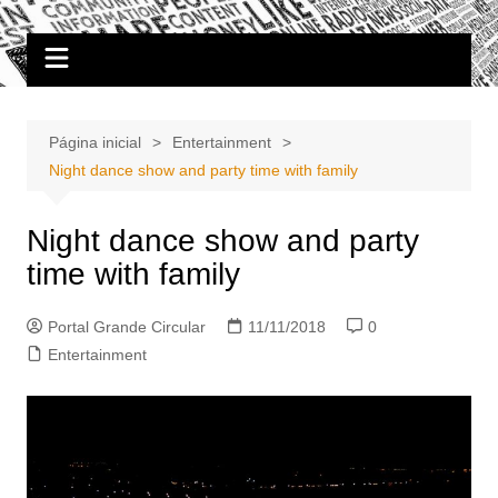
Ir
Portal Grande Circular
A zona Leste se encontra aqui!
para
o
conteúdo
Página inicial
Entertainment
Night dance show and party time with family
Night dance show and party
time with family
Portal Grande Circular
11/11/2018
0
Entertainment