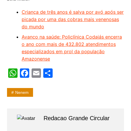
Criança de três anos é salva por avó após ser
picada por uma das cobras mais venenosas
do mundo
Avanço na saúde: Policlínica Codajás encerra
o ano com mais de 432.802 atendimentos
especializados em prol da população
Amazonense
W
F
E
S
h
a
m
h
at
c
ai
ar
Nenem
s
e
l
e
A
b
p
o
Redacao Grande Circular
p
o