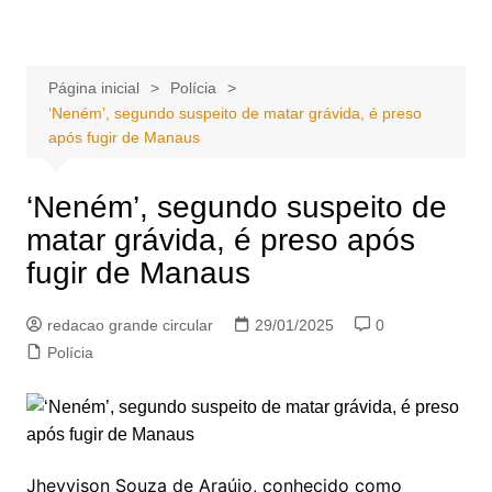
Ir
Portal Grande Circular
A zona Leste se encontra aqui!
para
o
Página inicial
Polícia
conteúdo
‘Neném’, segundo suspeito de matar grávida, é preso
após fugir de Manaus
‘Neném’, segundo suspeito de
matar grávida, é preso após
fugir de Manaus
redacao grande circular
29/01/2025
0
Polícia
Jheyvison Souza de Araújo, conhecido como