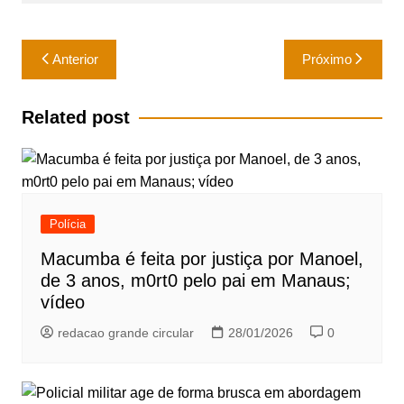
k
Navegação
Anterior
Próximo
de
Post
Related post
Polícia
Macumba é feita por justiça por Manoel,
de 3 anos, m0rt0 pelo pai em Manaus;
vídeo
redacao grande circular
28/01/2026
0