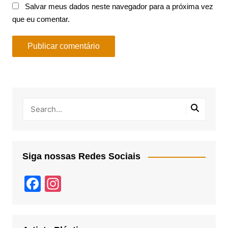
Salvar meus dados neste navegador para a próxima vez
que eu comentar.
Siga nossas Redes Sociais
F
In
a
st
c
a