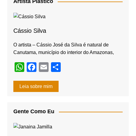
e
gr
Artista Plástico
b
a
o
m
o
Cássio Silva
k
O artista – Cássio José da Silva é natural de
Canutama, município do interior do Amazonas,
W
F
E
S
h
a
m
h
at
c
ail
ar
Leia sobre mim
s
e
e
A
b
Gente Como Eu
p
o
p
o
k