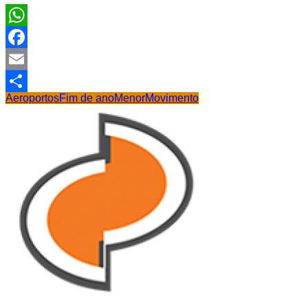
WhatsApp
Facebook
Email
Aeroportos
Fim de ano
Menor
Movimento
Share