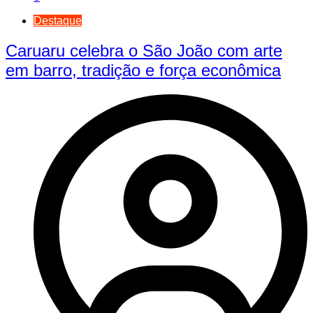
Destaque
Caruaru celebra o São João com arte
em barro, tradição e força econômica