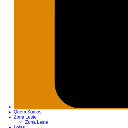
Quem Somos
Zona Leste
Zona Leste
Lojas