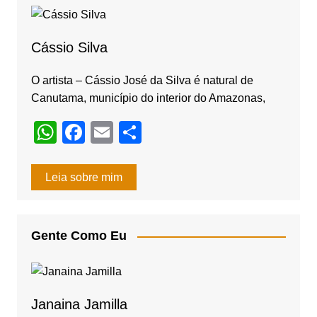
b
a
o
m
o
Cássio Silva
k
O artista – Cássio José da Silva é natural de
Canutama, município do interior do Amazonas,
W
F
E
S
h
a
m
h
at
c
ail
ar
Leia sobre mim
s
e
e
A
b
Gente Como Eu
p
o
p
o
k
Janaina Jamilla