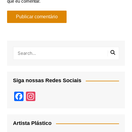
que eu comentar.
Siga nossas Redes Sociais
F
In
a
st
c
a
e
gr
Artista Plástico