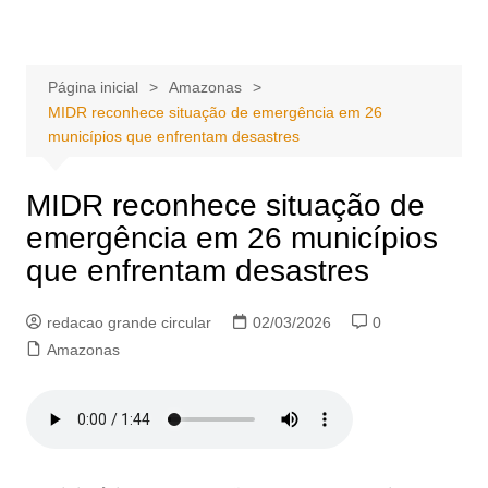
Ir
Portal Grande Circular
A zona Leste se encontra aqui!
para
o
Página inicial
Amazonas
conteúdo
MIDR reconhece situação de emergência em 26
municípios que enfrentam desastres
MIDR reconhece situação de
emergência em 26 municípios
que enfrentam desastres
redacao grande circular
02/03/2026
0
Amazonas