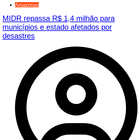
Amazonas
MIDR repassa R$ 1,4 milhão para
municípios e estado afetados por
desastres