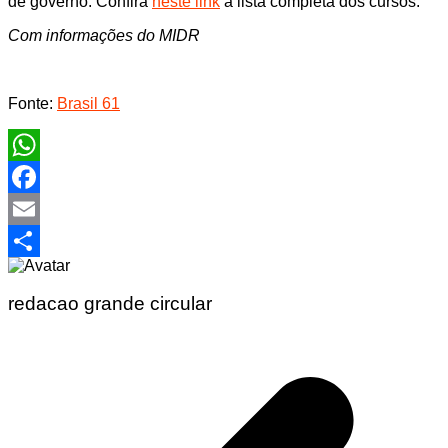
de governo. Confira
neste link
a lista completa dos cursos.
Com informações do MIDR
Fonte:
Brasil 61
WhatsApp
Facebook
Email
Share
redacao grande circular
Navegação
de
Post