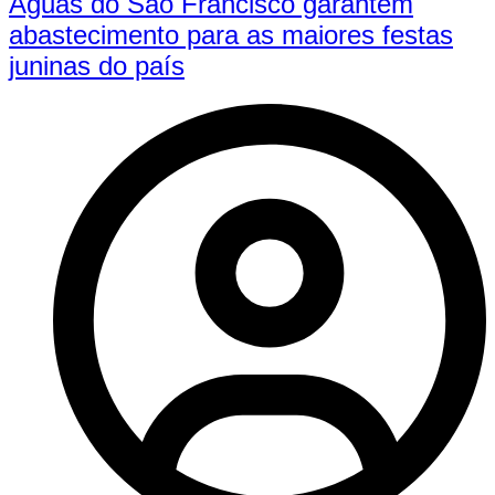
Águas do São Francisco garantem
abastecimento para as maiores festas
juninas do país