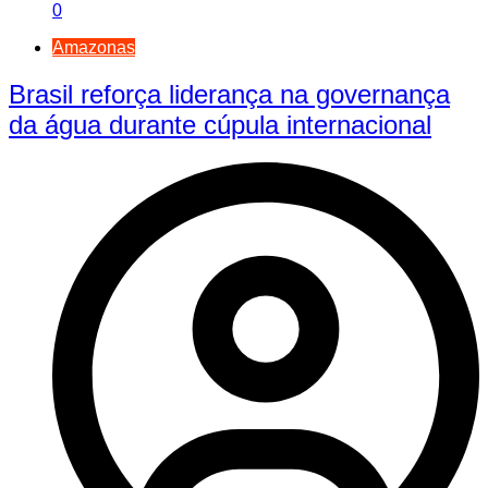
0
Amazonas
Brasil reforça liderança na governança
da água durante cúpula internacional