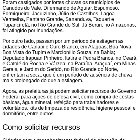
Foram castigados por fortes chuvas os municípios de
Canudos do Vale, Dilermando de Aguiar, Espumoso,
Formigueiro, Jacuizinho, Júlio de Castilhos, Lagoa
Vermelha, Pantano Grande, Sananduva, Taquari e
Tupanciretã, no Rio Grande do Sul. Já Beruri, no Amazonas,
foi atingido por inundações.
Por outro lado, passam por um período de estiagem as
cidades de Canapi e Ouro Branco, em Alagoas; Boa Nova,
Boa Vista do Tupim e Marcionílio Souza, na Bahia;
Deputado Irapuan Pinheiro, Itatira e Pedra Branca, no Ceará,
e Catolé do Rocha e Várzea, na Paraíba. Araçuaí, em Minas
Gerais, e Jardim do Seridó, no Rio Grande do Norte,
enfrentam a seca, que é um período de ausência de chuva
mais prolongado do que a estiagem.
Agora, as prefeituras já podem solicitar recursos do Governo
Federal para ações de defesa civil, como compra de cestas
básicas, água mineral, refeição para trabalhadores e
voluntários, kits de limpeza de residência, higiene pessoal e
dormitório, entre outros.
Como solicitar recursos