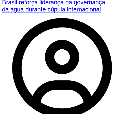
Brasil reforça liderança na governança
da água durante cúpula internacional