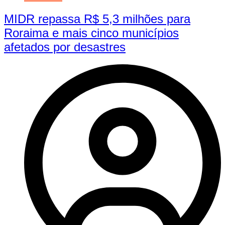
MIDR repassa R$ 5,3 milhões para
Roraima e mais cinco municípios
afetados por desastres