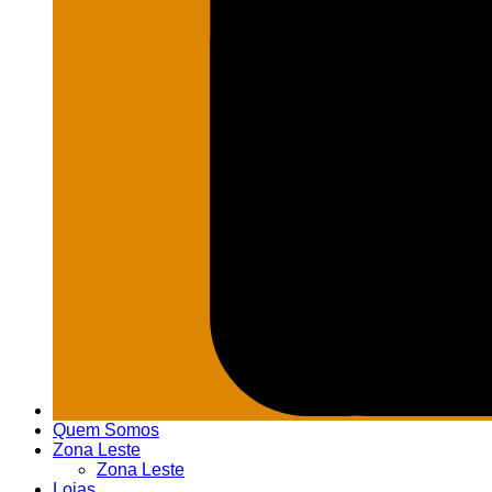
Quem Somos
Zona Leste
Zona Leste
Lojas