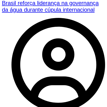
Brasil reforça liderança na governança
da água durante cúpula internacional