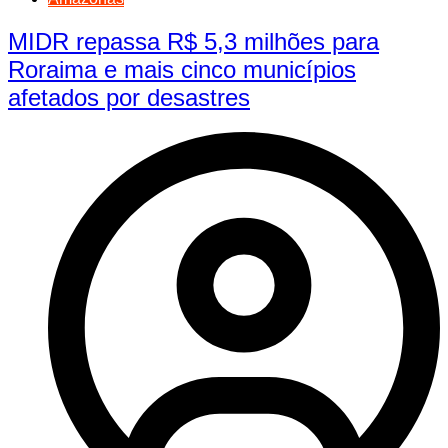
MIDR repassa R$ 5,3 milhões para
Roraima e mais cinco municípios
afetados por desastres