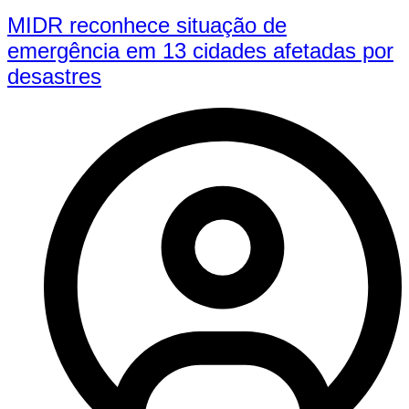
MIDR reconhece situação de
emergência em 13 cidades afetadas por
desastres