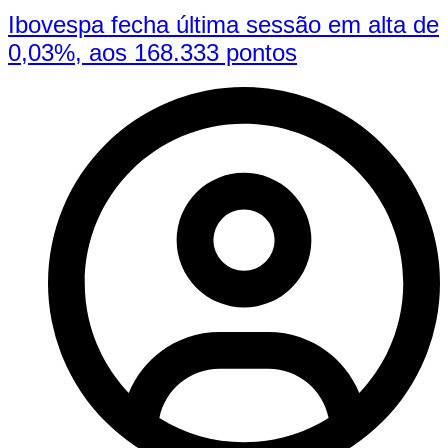
Ibovespa fecha última sessão em alta de
0,03%, aos 168.333 pontos