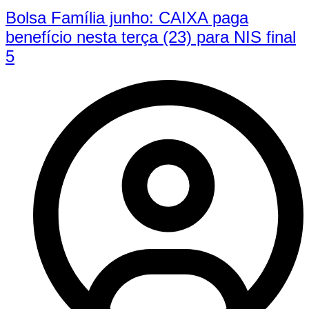
Bolsa Família junho: CAIXA paga
benefício nesta terça (23) para NIS final
5