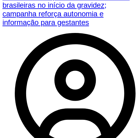
brasileiras no início da gravidez;
campanha reforça autonomia e
informação para gestantes