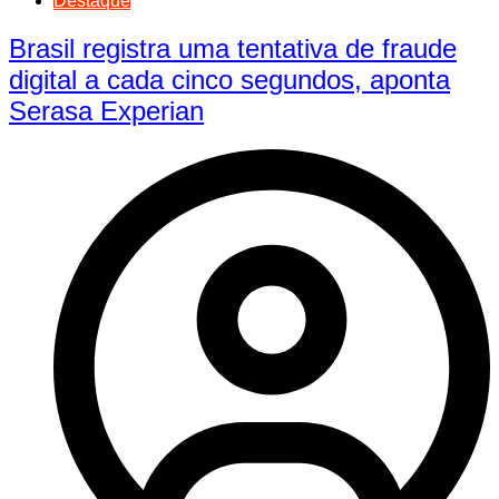
Destaque
Brasil registra uma tentativa de fraude
digital a cada cinco segundos, aponta
Serasa Experian