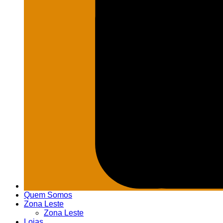
Quem Somos
Zona Leste
Zona Leste
Lojas