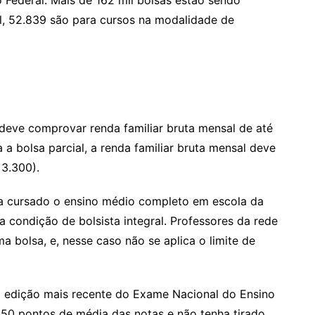
o Federal. Mais de 162 mil bolsas estão sendo
al, 52.839 são para cursos na modalidade de
e deve comprovar renda familiar bruta mensal de até
a a bolsa parcial, a renda familiar bruta mensal deve
 3.300).
a cursado o ensino médio completo em escola da
a condição de bolsista integral. Professores da rede
 bolsa, e, nesse caso não se aplica o limite de
 a edição mais recente do Exame Nacional do Ensino
50 pontos de média das notas e não tenha tirado