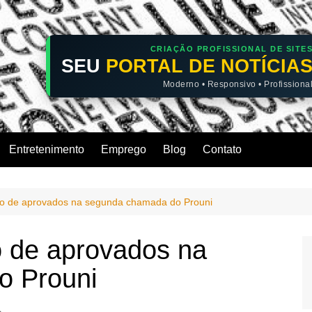
CRIAÇÃO PROFISSIONAL DE SITE
SEU
PORTAL DE NOTÍCIA
Moderno • Responsivo • Profissiona
Entretenimento
Emprego
Blog
Contato
ão de aprovados na segunda chamada do Prouni
o de aprovados na
o Prouni