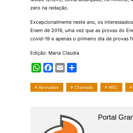
zero na redação.
Excepcionalmente neste ano, os interessado
Enem de 2019, uma vez que as provas do E
covid-19 e apenas o primeiro dia de provas fo
Edição: Maria Claudia
W
F
E
S
h
a
m
h
at
c
ai
ar
Aprovados
Chamada
MEC
s
e
l
e
A
b
p
o
Portal Gran
p
o