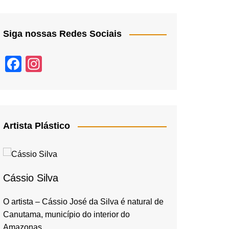
Siga nossas Redes Sociais
F
In
a
st
c
a
e
gr
b
a
Artista Plástico
o
m
o
k
Cássio Silva
O artista – Cássio José da Silva é natural de
Canutama, município do interior do
Amazonas,