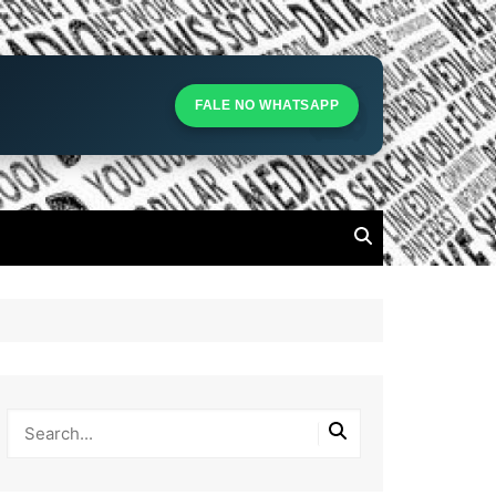
S
S
FALE NO WHATSAPP
l