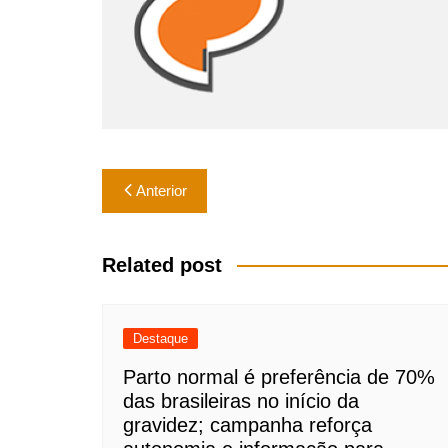
k
Navegação
Anterior
de
Post
Related post
Destaque
Parto normal é preferência de 70%
das brasileiras no início da
gravidez; campanha reforça