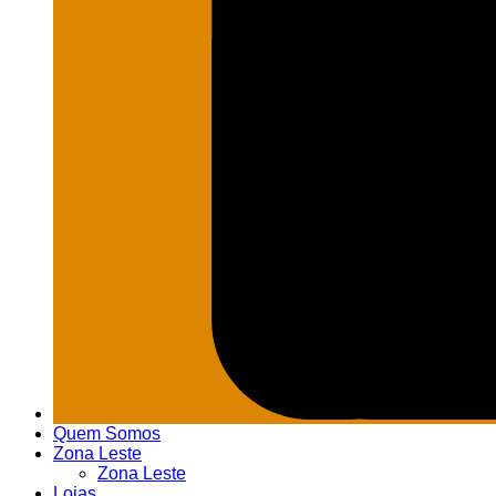
Quem Somos
Zona Leste
Zona Leste
Lojas