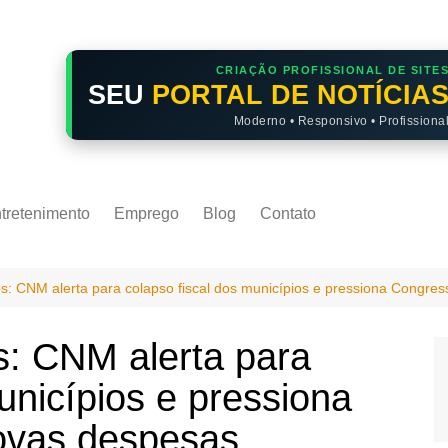
CRIAÇÃO PROFISSIONAL DE SITE
SEU
PORTAL DE NOTÍCIA
Moderno • Responsivo • Profissiona
tretenimento
Emprego
Blog
Contato
os: CNM alerta para colapso fiscal dos municípios e pressiona Congre
s: CNM alerta para
unicípios e pressiona
ovas despesas