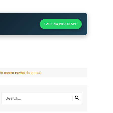
S
S
FALE NO WHATSAPP
l
sso contra novas despesas