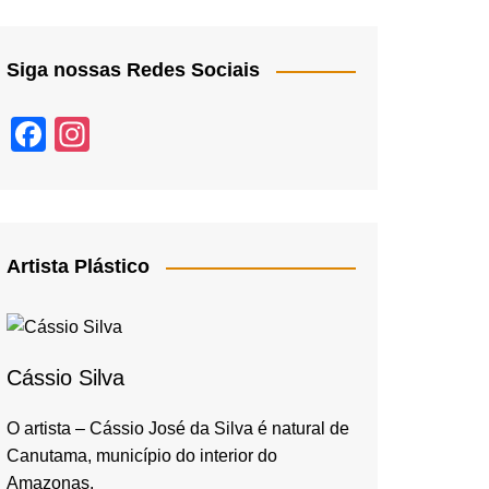
Siga nossas Redes Sociais
F
In
a
st
c
a
e
gr
b
a
Artista Plástico
o
m
o
k
Cássio Silva
O artista – Cássio José da Silva é natural de
Canutama, município do interior do
Amazonas,