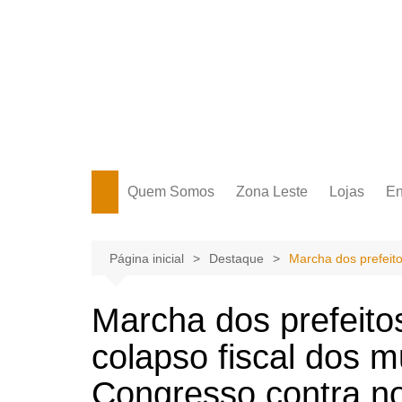
Ir
para
o
conteúdo
Portal Grande Circular
A zona Leste se encontra aqui!
Quem Somos
Zona Leste
Lojas
En
Zona Leste
Página inicial
Destaque
Marcha dos prefeit
Marcha dos prefeito
colapso fiscal dos m
Congresso contra n