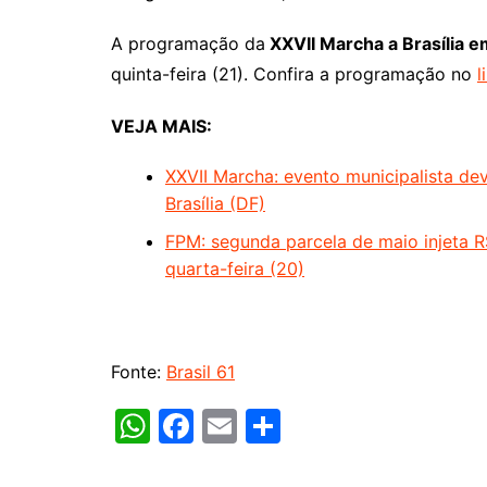
A programação da
XXVII Marcha a Brasília 
quinta-feira (21). Confira a programação no
l
VEJA MAIS:
XXVII Marcha: evento municipalista de
Brasília (DF)
FPM: segunda parcela de maio injeta R$
quarta-feira (20)
Fonte:
Brasil 61
W
F
E
S
h
a
m
h