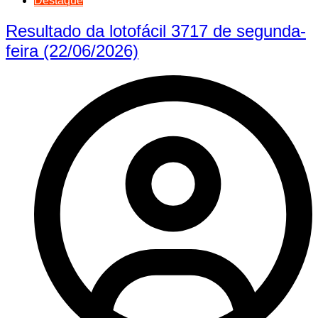
Destaque
Resultado da lotofácil 3717 de segunda-
feira (22/06/2026)