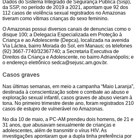
Dados do Sistema Integrado de Segurança Pública (Sisp),
da SSP, no período de 2019 a 2021, apontam que 92 dos
112 casos de violência sexual registrados no Amazonas
tiveram como vítimas crianças do sexo feminino.
O Amazonas possui diversos canais de denuncias como o
disque 100; a Delegacia Especializada em Proteção à
Criança e ao Adolescente (Depca), localizada na avenida
Via Láctea, bairro Morada do Sol, em Manaus; os telefones
(92) 3667-7740/32367740; a Secretaria Executiva de
Direitos da Criança e Adolescente, no bairro Adrianópolis; e
o endereço eletrônico sedca@sejusc.am.gov.br.
Casos graves
Nas últimas semanas, em meio a campanha “Maio Laranja”,
destinada à conscientização sobre o combate ao abuso e
exploração sexual infantil, casos graves de abuso vieram à
tona. No primeiro trimestre deste ano, foram registrados 210
casos de estupro de vulnerável no Amazonas.
No dia 10 de maio, a PC-AM prendeu dois homens, de 21 e
31 anos, que abusavam sexualmente de crianças e
adolescentes, além de transmitir o vírus HIV. As
investigações apontaram que a dupla tinha preferência por