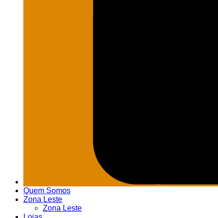
Quem Somos
Zona Leste
Zona Leste
Lojas