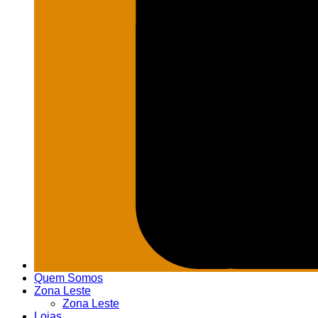
Quem Somos
Zona Leste
Zona Leste
Lojas