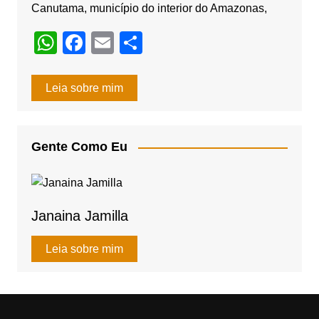
Canutama, município do interior do Amazonas,
W
F
E
S
h
a
m
h
at
c
ail
ar
Leia sobre mim
s
e
e
A
b
Gente Como Eu
p
o
p
o
k
Janaina Jamilla
Leia sobre mim