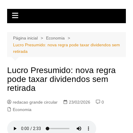
Ir
Portal Grande Circular
A zona Leste se encontra aqui!
para
o
conteúdo
Página inicial
Economia
Lucro Presumido: nova regra pode taxar dividendos sem
retirada
Lucro Presumido: nova regra
pode taxar dividendos sem
retirada
redacao grande circular
23/02/2026
0
Economia