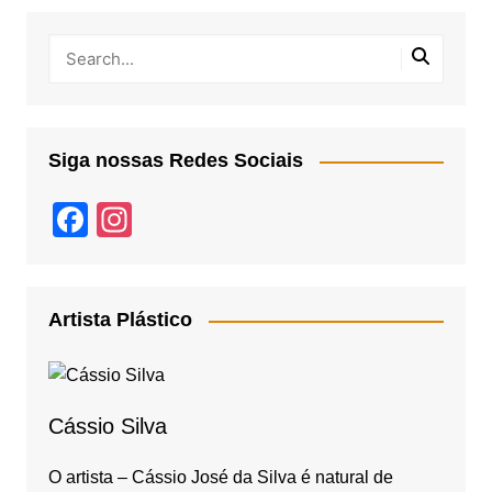
Siga nossas Redes Sociais
F
In
a
st
c
a
e
gr
Artista Plástico
b
a
o
m
o
Cássio Silva
k
O artista – Cássio José da Silva é natural de