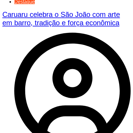
Destaque
Caruaru celebra o São João com arte
em barro, tradição e força econômica