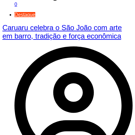
0
Destaque
Caruaru celebra o São João com arte
em barro, tradição e força econômica