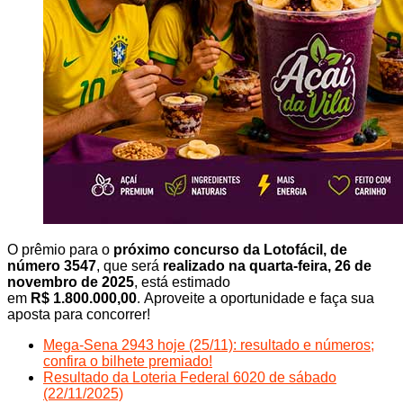
O prêmio para o
próximo concurso da Lotofácil, de
número 3547
, que será
realizado na quarta-feira, 26 de
novembro de 2025
, está estimado
em
R$
1.800.000,00
. Aproveite a oportunidade e faça sua
aposta para concorrer!
Mega-Sena 2943 hoje (25/11): resultado e números;
confira o bilhete premiado!
Resultado da Loteria Federal 6020 de sábado
(22/11/2025)