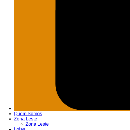
Quem Somos
Zona Leste
Zona Leste
Lojas