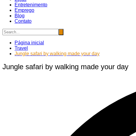
Entretenimento
Emprego
Blog
Contato
Página inicial
Travel
Jungle safari by walking made your day
Jungle safari by walking made your day