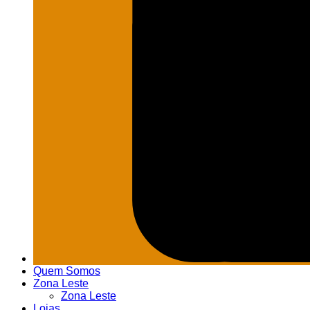
Quem Somos
Zona Leste
Zona Leste
Lojas