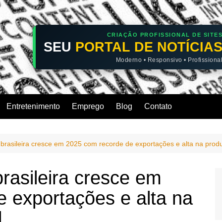
CRIAÇÃO PROFISSIONAL DE SITE
SEU
PORTAL DE NOTÍCIA
Moderno • Responsivo • Profissiona
Entretenimento
Emprego
Blog
Contato
a brasileira cresce em 2025 com recorde de exportações e alta na pro
brasileira cresce em
 exportações e alta na
l