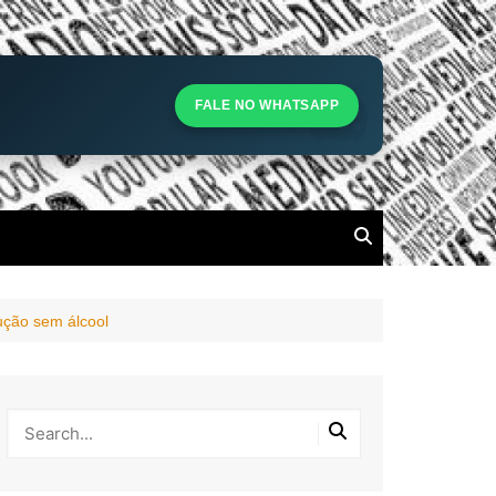
S
S
FALE NO WHATSAPP
l
dução sem álcool