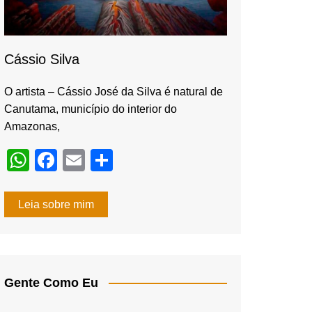
Cássio Silva
O artista – Cássio José da Silva é natural de
Canutama, município do interior do
Amazonas,
W
F
E
S
h
a
m
h
at
c
ail
ar
Leia sobre mim
s
e
e
A
b
p
o
Gente Como Eu
p
o