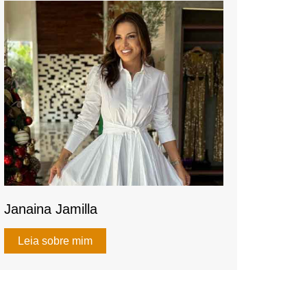
k
Janaina Jamilla
Leia sobre mim