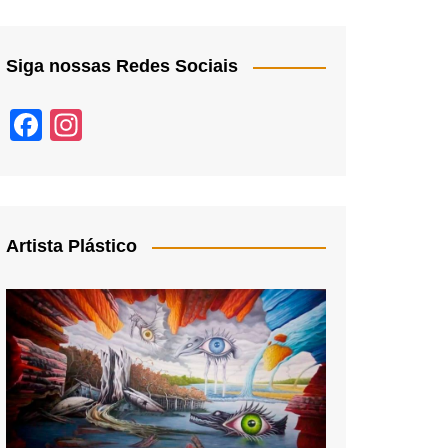
Siga nossas Redes Sociais
F
In
a
st
c
a
e
gr
b
a
Artista Plástico
o
m
o
k