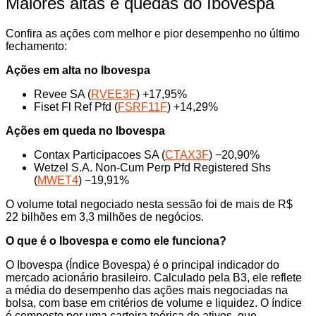
Maiores altas e quedas do Ibovespa
Confira as ações com melhor e pior desempenho no último
fechamento:
Ações em alta no Ibovespa
Revee SA (
RVEE3F
) +17,95%
Fiset Fl Ref Pfd (
FSRF11F
) +14,29%
Ações em queda no Ibovespa
Contax Participacoes SA (
CTAX3F
) −20,90%
Wetzel S.A. Non-Cum Perp Pfd Registered Shs
(
MWET4
) −19,91%
O volume total negociado nesta sessão foi de mais de R$
22 bilhões em 3,3 milhões de negócios.
O que é o Ibovespa e como ele funciona?
O Ibovespa (Índice Bovespa) é o principal indicador do
mercado acionário brasileiro. Calculado pela B3, ele reflete
a média do desempenho das ações mais negociadas na
bolsa, com base em critérios de volume e liquidez. O índice
é composto por uma carteira teórica de ativos, que