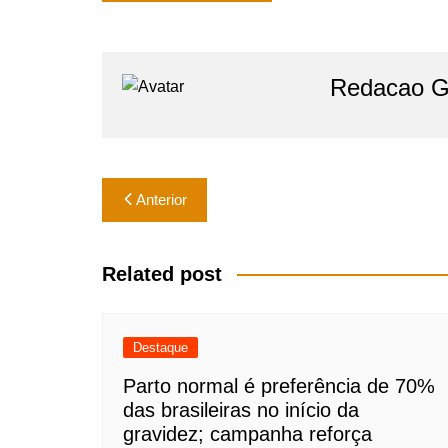
s
e
l
e
A
b
p
o
Redacao Gr
p
o
k
Navegação
Anterior
de
Post
Related post
Destaque
Parto normal é preferência de 70%
das brasileiras no início da
gravidez; campanha reforça