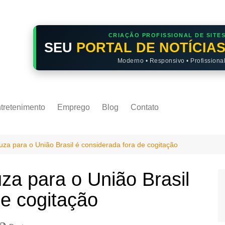
CRIAÇÃO PROFISSIONAL DE SITE
SEU
PORTAL DE NOTÍCIA
Moderno • Responsivo • Profissiona
tretenimento
Emprego
Blog
Contato
za para o União Brasil é considerada fora de cogitação
za para o União Brasil
de cogitação