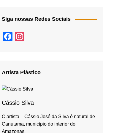
Siga nossas Redes Sociais
F
In
a
st
c
a
e
gr
b
a
Artista Plástico
o
m
o
k
Cássio Silva
O artista – Cássio José da Silva é natural de
Canutama, município do interior do
Amazonas,