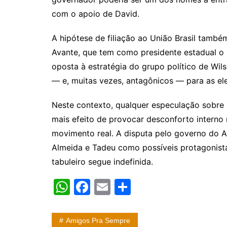
com o apoio de David.
A hipótese de filiação ao União Brasil també
Avante, que tem como presidente estadual o
oposta à estratégia do grupo político de Wils
— e, muitas vezes, antagônicos — para as el
Neste contexto, qualquer especulação sobre 
mais efeito de provocar desconforto interno n
movimento real. A disputa pelo governo do
Almeida e Tadeu como possíveis protagonis
tabuleiro segue indefinida.
W
F
E
S
h
a
m
h
at
c
ai
ar
Amigos Pra Sempre