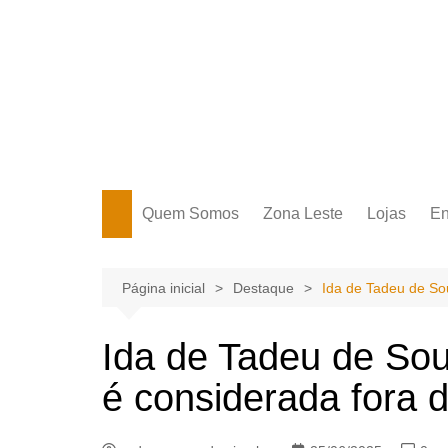
Ir
para
o
conteúdo
Portal Grande Circular
A zona Leste se encontra aqui!
Quem Somos
Zona Leste
Lojas
En
Zona Leste
Página inicial
Destaque
Ida de Tadeu de Sou
Ida de Tadeu de Sou
é considerada fora 