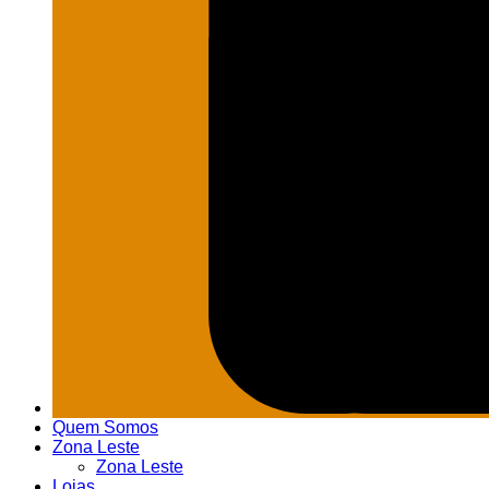
Quem Somos
Zona Leste
Zona Leste
Lojas