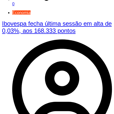
0
Economia
Ibovespa fecha última sessão em alta de
0,03%, aos 168.333 pontos