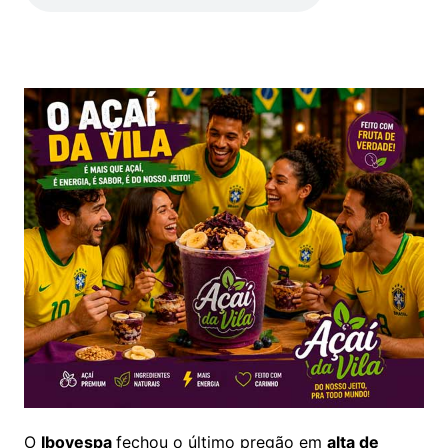
O
Ibovespa
fechou o último pregão em
alta de