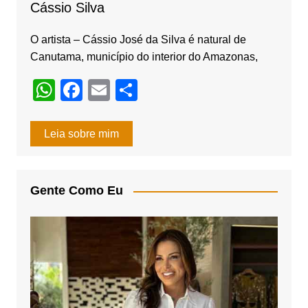
Cássio Silva
O artista – Cássio José da Silva é natural de
Canutama, município do interior do Amazonas,
W
F
E
S
h
a
m
h
at
c
ail
ar
Leia sobre mim
s
e
e
A
b
Gente Como Eu
p
o
p
o
k