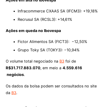
Ações em alta no Ibovespa
Infracommerce CXAAS SA (IFCM3): +19,18%
Recrusul SA (RCSL3): +14,61%
Ações em queda no Ibovespa
Fictor Alimentos SA (FICT3): −12,50%
Grupo Toky SA (TOKY3): −10,94%
O volume total negociado na
B3
foi de
R$31.717.883.070
, em meio a
4.559.616
negócios
.
Os dados da bolsa podem ser consultados no site
da
B3
.