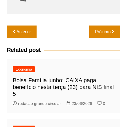
p
o
p
o
k
Navegação
Anterior
Próximo
de
Post
Related post
Economia
Bolsa Família junho: CAIXA paga
benefício nesta terça (23) para NIS final
5
redacao grande circular
23/06/2026
0