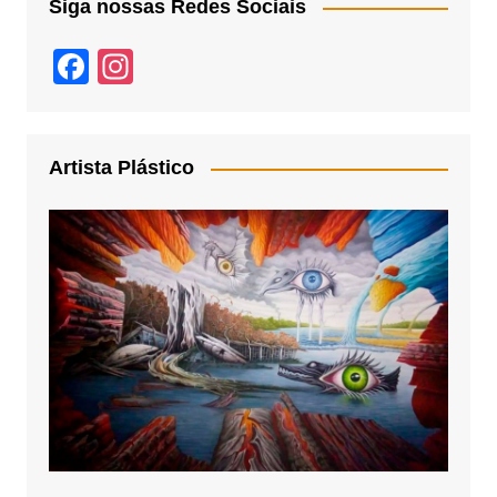
Siga nossas Redes Sociais
F
In
a
st
c
a
e
gr
Artista Plástico
b
a
o
m
o
k