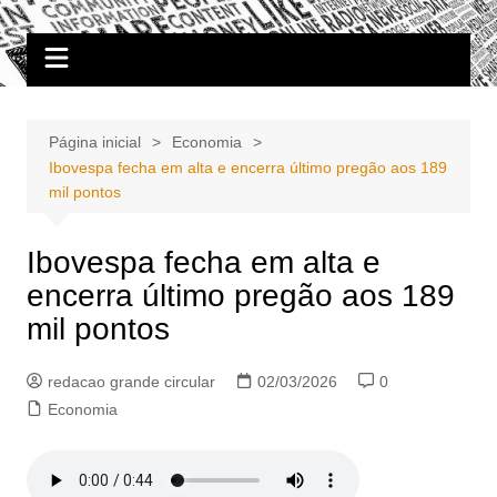
Ir
Portal Grande Circular
A zona Leste se encontra aqui!
para
o
conteúdo
Página inicial
Economia
Ibovespa fecha em alta e encerra último pregão aos 189
mil pontos
Ibovespa fecha em alta e
encerra último pregão aos 189
mil pontos
redacao grande circular
02/03/2026
0
Economia