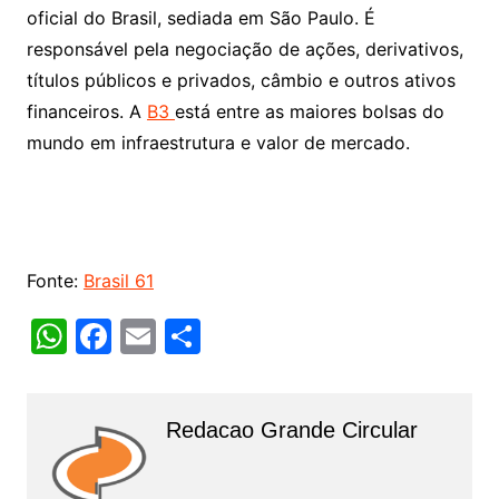
oficial do Brasil, sediada em São Paulo. É
responsável pela negociação de ações, derivativos,
títulos públicos e privados, câmbio e outros ativos
financeiros. A
B3
está entre as maiores bolsas do
mundo em infraestrutura e valor de mercado.
Fonte:
Brasil 61
W
F
E
S
h
a
m
h
at
c
ai
ar
Redacao Grande Circular
s
e
l
e
A
b